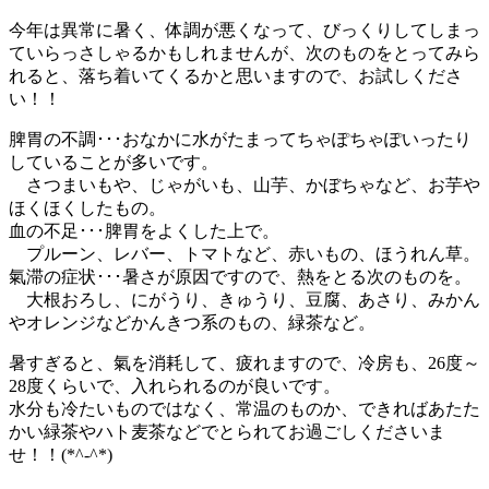
今年は異常に暑く、体調が悪くなって、びっくりしてしまっ
ていらっさしゃるかもしれませんが、次のものをとってみら
れると、落ち着いてくるかと思いますので、お試しくださ
い！！
脾胃の不調･･･おなかに水がたまってちゃぽちゃぽいったり
していることが多いです。
さつまいもや、じゃがいも、山芋、かぼちゃなど、お芋や
ほくほくしたもの。
血の不足･･･脾胃をよくした上で。
プルーン、レバー、トマトなど、赤いもの、ほうれん草。
氣滞の症状･･･暑さが原因ですので、熱をとる次のものを。
大根おろし、にがうり、きゅうり、豆腐、あさり、みかん
やオレンジなどかんきつ系のもの、緑茶など。
暑すぎると、氣を消耗して、疲れますので、冷房も、26度～
28度くらいで、入れられるのが良いです。
水分も冷たいものではなく、常温のものか、できればあたた
かい緑茶やハト麦茶などでとられてお過ごしくださいま
せ！！(*^-^*)