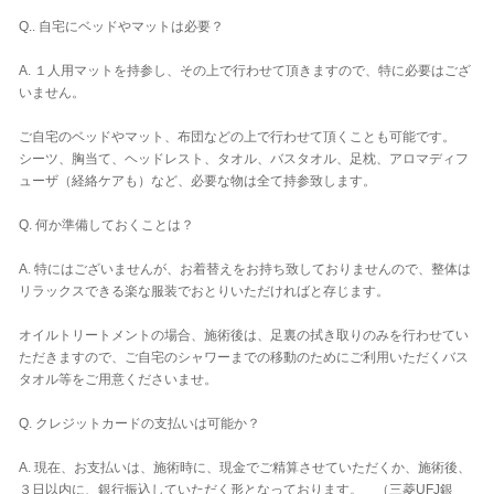
Q.. 自宅にベッドやマットは必要？
A. １人用マットを持参し、その上で行わせて頂きますので、特に必要はござ
いません。
ご自宅のベッドやマット、布団などの上で行わせて頂くことも可能です。
シーツ、胸当て、ヘッドレスト、タオル、バスタオル、足枕、アロマディフ
ューザ（経絡ケアも）など、必要な物は全て持参致します。
Q. 何か準備しておくことは？
A. 特にはございませんが、お着替えをお持ち致しておりませんので、整体は
リラックスできる楽な服装でおとりいただければと存じます。
オイルトリートメントの場合、施術後は、足裏の拭き取りのみを行わせてい
ただきますので、ご自宅のシャワーまでの移動のためにご利用いただくバス
タオル等をご用意くださいませ。
Q. クレジットカードの支払いは可能か？
A. 現在、お支払いは、施術時に、現金でご精算させていただくか、施術後、
３日以内に、銀行振込していただく形となっております。 （三菱UFJ銀