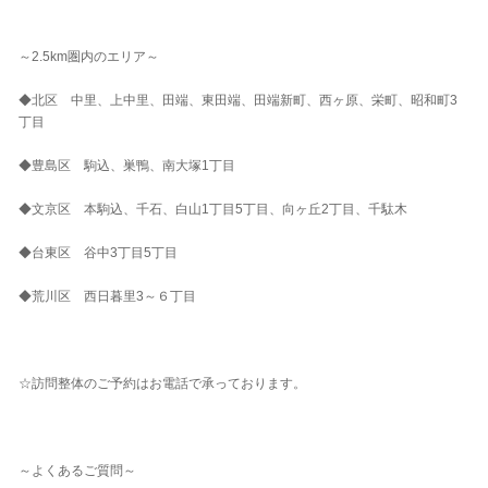
～2.5km圏内のエリア～
◆北区 中里、上中里、田端、東田端、田端新町、西ヶ原、栄町、昭和町3
丁目
◆豊島区 駒込、巣鴨、南大塚1丁目
◆文京区 本駒込、千石、白山1丁目5丁目、向ヶ丘2丁目、千駄木
◆台東区 谷中3丁目5丁目
◆荒川区 西日暮里3～６丁目
☆訪問整体のご予約はお電話で承っております。
～よくあるご質問～