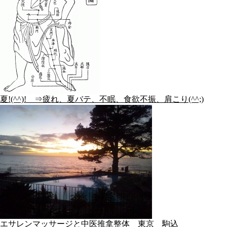
夏!(^^)! ⇒疲れ、夏バテ、不眠、食欲不振、肩こり(^^;)
エサレンマッサージと中医推拿整体 東京 駒込