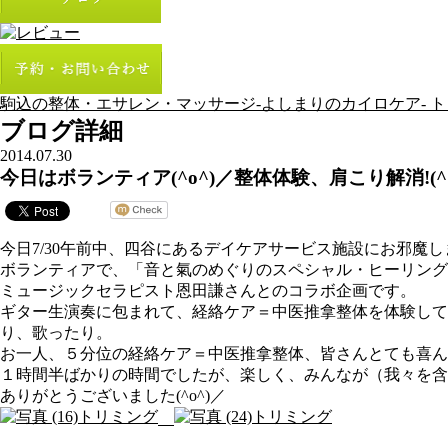
駒込の整体・エサレン・マッサージ-よしまりのカイロケア- ト
ブログ詳細
2014.07.30
今日はボランティア(^o^)／整体体験、肩こり解消!(^
今日7/30午前中、四谷にあるデイケアサービス施設にお邪魔
ボランティアで、「音と氣のめぐりのスペシャル・ヒーリング
ミュージックセラピスト恩田謙さんとのコラボ企画です。
ギター生演奏に包まれて、経絡ケア＝中医推拿整体を体験して
り、歌ったり。
お一人、５分位の経絡ケア＝中医推拿整体、皆さんとても喜ん
１時間半ばかりの時間でしたが、楽しく、みんなが（我々を含
ありがとうございました(^o^)／